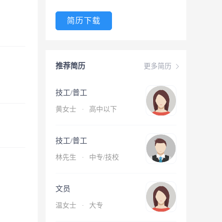
简历下载
推荐简历
更多简历
技工/普工
黄女士
·
高中以下
技工/普工
林先生
·
中专/技校
文员
温女士
·
大专